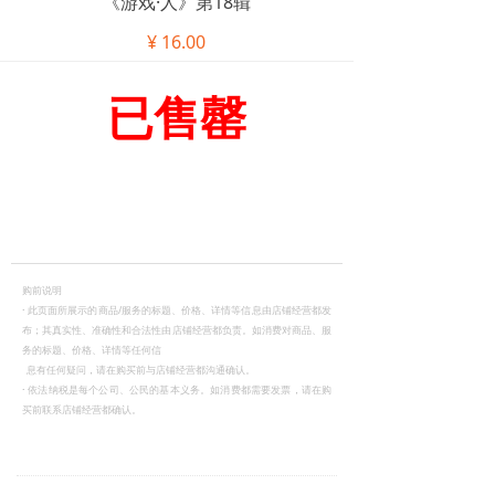
《游戏·人》第18辑
¥
16.00
已售罄
购前说明
·
此页面所展示的商品/服务的标题、价格、详情等信息由店铺经营都发
布；其真实性、准确性和合法性由店铺经营都负责。如消费对商品、服
务的标题、价格、详情等任何信
息有任何疑问，请在购买前与店铺经营都沟通确认。
·
依法纳税是每个公司、公民的基本义务。如消费都需要发票，请在购
买前联系店铺经营都确认。