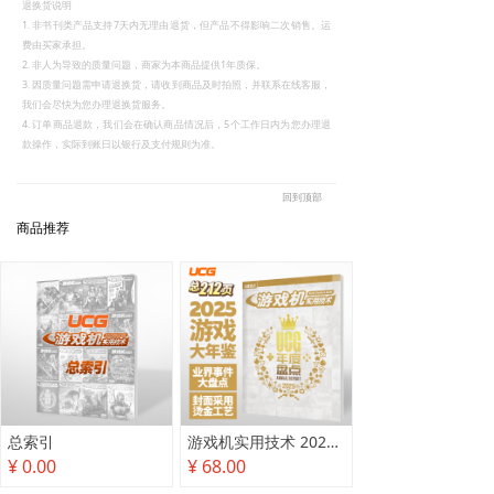
退换货说明
1. 非书刊类产品支持7天内无理由退货，但产品不得影响二次销售。运
费由买家承担。
2. 非人为导致的质量问题，商家为本商品提供1年质保。
3. 因质量问题需申请退换货，请收到商品及时拍照，并联系在线客服，
我们会尽快为您办理退换货服务。
4. 订单商品退款，我们会在确认商品情况后，5个工作日内为您办理退
款操作，实际到账日以银行及支付规则为准。
回到顶部
商品推荐
总索引
游戏机实用技术 2025年度盘点
¥ 0.00
¥ 68.00