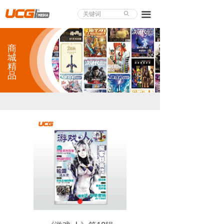
About UCG
끀
ꄙ
首页
商
游戏评测
城
精
品
业界论道
天下聚会
游戏视频
商城精品
游戏大赏
小程序
个人中心