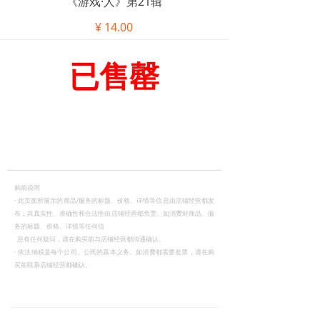
《游戏·人》第21辑
¥
14.00
已售罄
购前说明
·
此页面所展示的商品/服务的标题、价格、详情等信息由店铺经营都发
布；其真实性、准确性和合法性由店铺经营都负责。如消费对商品、服
务的标题、价格、详情等任何信
息有任何疑问，请在购买前与店铺经营都沟通确认。
·
依法纳税是每个公司、公民的基本义务。如消费都需要发票，请在购
买前联系店铺经营都确认。