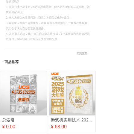
退换货说明
1. 非书刊类产品支持7天内无理由退货，但产品不得影响二次销售。运
费由买家承担。
2. 非人为导致的质量问题，商家为本商品提供1年质保。
3. 因质量问题需申请退换货，请收到商品及时拍照，并联系在线客服，
我们会尽快为您办理退换货服务。
4. 订单商品退款，我们会在确认商品情况后，5个工作日内为您办理退
款操作，实际到账日以银行及支付规则为准。
回到顶部
商品推荐
总索引
游戏机实用技术 2025年度盘点
¥ 0.00
¥ 68.00