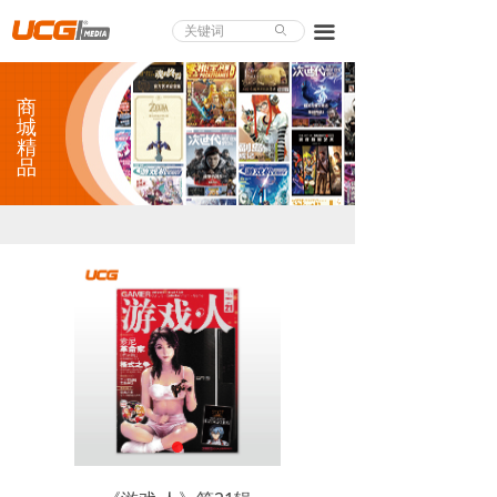
About UCG
끀
ꄙ
首页
商
游戏评测
城
精
品
业界论道
天下聚会
游戏视频
商城精品
游戏大赏
小程序
个人中心