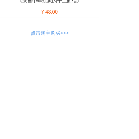
《来自中年玩家的十二封信》
¥
48.00
点击淘宝购买>>>
UCG,游戏机实用技术,游戏攻略,主机游
戏,单机游戏