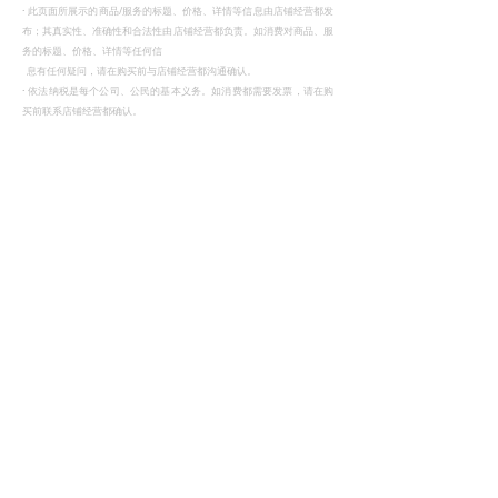
·
此页面所展示的商品/服务的标题、价格、详情等信息由店铺经营都发
布；其真实性、准确性和合法性由店铺经营都负责。如消费对商品、服
务的标题、价格、详情等任何信
息有任何疑问，请在购买前与店铺经营都沟通确认。
·
依法纳税是每个公司、公民的基本义务。如消费都需要发票，请在购
买前联系店铺经营都确认。
退换货说明
1. 非书刊类产品支持7天内无理由退货，但产品不得影响二次销售。运
费由买家承担。
2. 非人为导致的质量问题，商家为本商品提供1年质保。
3. 因质量问题需申请退换货，请收到商品及时拍照，并联系在线客服，
我们会尽快为您办理退换货服务。
4. 订单商品退款，我们会在确认商品情况后，5个工作日内为您办理退
款操作，实际到账日以银行及支付规则为准。
回到顶部
商品推荐