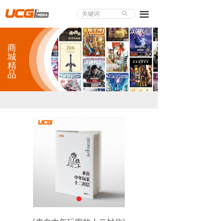
About UCG
끀
ꄙ
首页
商
游戏评测
城
精
品
业界论道
天下聚会
游戏视频
商城精品
游戏大赏
小程序
个人中心