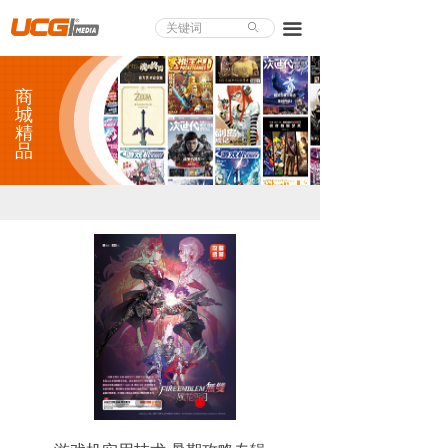
About UCG
끀
ꄙ
首页
商
游戏评测
城
精
品
业界论道
天下聚会
游戏视频
商城精品
游戏大赏
小程序
个人中心