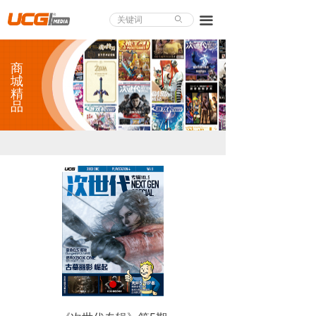
About UCG
끀
ꄙ
首页
商
游戏评测
城
精
品
业界论道
天下聚会
游戏视频
商城精品
游戏大赏
小程序
个人中心