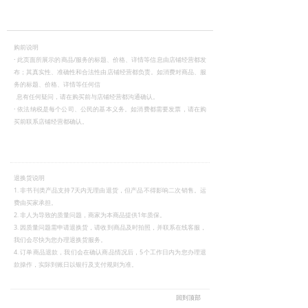
购前说明
·
此页面所展示的商品/服务的标题、价格、详情等信息由店铺经营都发
布；其真实性、准确性和合法性由店铺经营都负责。如消费对商品、服
务的标题、价格、详情等任何信
息有任何疑问，请在购买前与店铺经营都沟通确认。
·
依法纳税是每个公司、公民的基本义务。如消费都需要发票，请在购
买前联系店铺经营都确认。
退换货说明
1. 非书刊类产品支持7天内无理由退货，但产品不得影响二次销售。运
费由买家承担。
2. 非人为导致的质量问题，商家为本商品提供1年质保。
3. 因质量问题需申请退换货，请收到商品及时拍照，并联系在线客服，
我们会尽快为您办理退换货服务。
4. 订单商品退款，我们会在确认商品情况后，5个工作日内为您办理退
款操作，实际到账日以银行及支付规则为准。
回到顶部