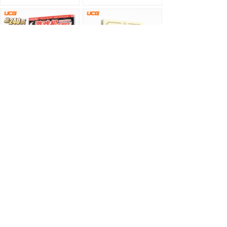
游戏机实用技术2025秋季攻略
塞尔达传说 旷野之息 2025终极攻略本
¥ 78.00
¥ 118.00
上一页
1
/
133
下一页
为玩家提供纯粹的游戏评测、资讯及攻略。