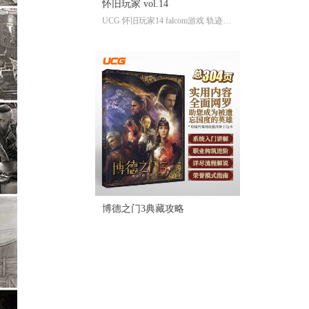
怀旧玩家 vol.14
UCG 怀旧玩家14 falcom游戏 轨迹系
列 伊苏系列 屠龙剑系列
博德之门3典藏攻略