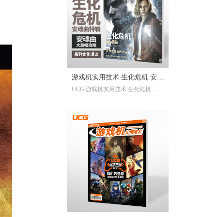
已经帮你全部整合完毕。2025年度
的游戏资讯，看这一本就足够。
继承自UCG每年的年度特辑及合
刊，我们最经典的游戏大年鉴、游
戏大盘点栏目依然在线；年年有今
日岁岁有今朝，UCG小编们心目中
的年度十佳游戏也将在此揭晓，辅
游戏机实用技术 生化危机 安魂
以聚众锐评环节，想要来围观吐槽
UCG 游戏机实用技术 生化危机 安
的朋友们也请绝对不要放过。此
曲特辑
魂曲特辑 生化危机9攻略
外，我们还有针对今年热点话题量
身定制的特别企划，以及时隔一年
多打赢复活赛的攻略栏目“实用至上
主义”——最全面的游戏盘点，最详
尽的年鉴资料，更有小而美周边随
限定版档位一起赠送，收藏价值妥
妥拉满！