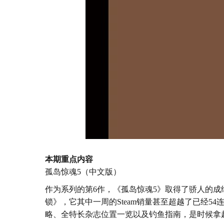
本期重点内容
孤岛惊魂
5
（中文版）
作为系列的第
6
作，《孤岛惊魂
5
》取得了骄人的成
锁》，它其中一周的
Steam
销量甚至超越了已经
54
略、全特长杂志位置一览以及钓鱼指南，是时候拿