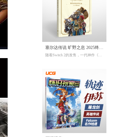
塞尔达传说 旷野之息 2025终极
随着Switch 2的发售，一代神作《旷
攻略本
野之息》推出了追加新要素新功能
的NS2版。《2025终极攻略本》在大
受好评的完全攻略本基础上，增加
了16页全新内容，总页数达到了316
页。新增内容包括NS2版详解、ZEL
DA NOTES指南，以及新增的125个
塞尔达声之记忆的收集地图及其内
容！