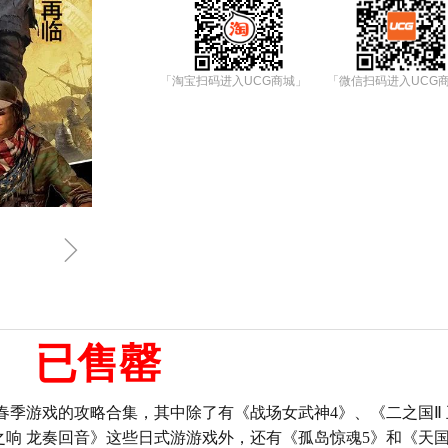
「淘宝扫码进入UCG商城」
「微信扫码进入UCG
ꁇ
已售罄
春季游戏的攻略合集，其中除了有《战场女武神
4
》、《二之国
Ⅱ
之响
龙奏回音》这些日式游游戏外，还有《孤岛惊魂
5
》和《天