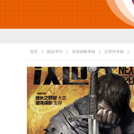
首页
精品书刊
游戏攻略专辑
次世代专辑
ꄲ
ꄲ
ꄲ
ꄲ