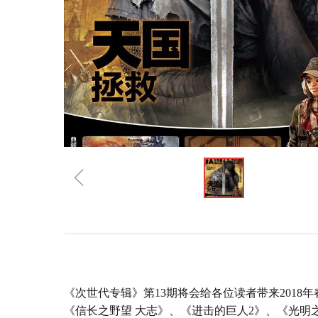
ꁆ
规格参数
《次世代专辑》第
13
期将会给各位读者带来
2018
年
《信长之野望
大志》、《进击的巨人
2
》、《光明