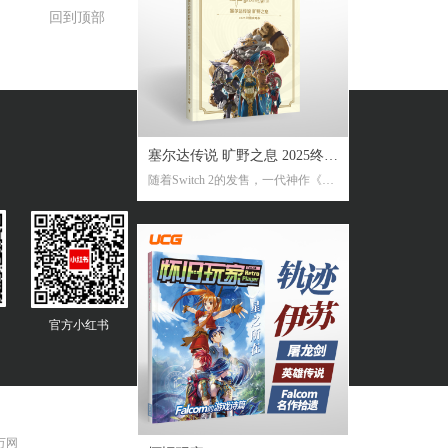
回到顶部
塞尔达传说 旷野之息 2025终极
随着Switch 2的发售，一代神作《旷
攻略本
野之息》推出了追加新要素新功能
的NS2版。《2025终极攻略本》在大
受好评的完全攻略本基础上，增加
了16页全新内容，总页数达到了316
页。新增内容包括NS2版详解、ZEL
DA NOTES指南，以及新增的125个
塞尔达声之记忆的收集地图及其内
官方
小红书
容！
 万网