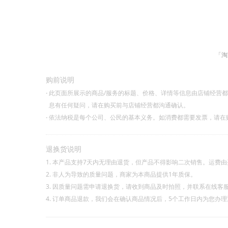
「淘
购前说明
·
此页面所展示的商品/服务的标题、价格、详情等信息由店铺经营
息有任何疑问，请在购买前与店铺经营都沟通确认。
·
依法纳税是每个公司、公民的基本义务。如消费都需要发票，请在
退换货说明
1. 本产品支持7天内无理由退货，但产品不得影响二次销售。运费
2. 非人为导致的质量问题，商家为本商品提供1年质保。
3. 因质量问题需申请退换货，请收到商品及时拍照，并联系在线客
4. 订单商品退款，我们会在确认商品情况后，5个工作日内为您办