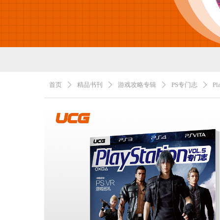
首页
精品书刊
游戏攻略专辑
PS专门志
Pl
ꄲ
ꄲ
ꄲ
ꄲ