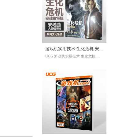
已经帮你全部整合完毕。2025年度
的游戏资讯，看这一本就足够。
继承自UCG每年的年度特辑及合
刊，我们最经典的游戏大年鉴、游
戏大盘点栏目依然在线；年年有今
日岁岁有今朝，UCG小编们心目中
的年度十佳游戏也将在此揭晓，辅
游戏机实用技术 生化危机 安魂
以聚众锐评环节，想要来围观吐槽
UCG 游戏机实用技术 生化危机 安
的朋友们也请绝对不要放过。此
曲特辑
魂曲特辑 生化危机9攻略
外，我们还有针对今年热点话题量
身定制的特别企划，以及时隔一年
多打赢复活赛的攻略栏目“实用至上
主义”——最全面的游戏盘点，最详
尽的年鉴资料，更有小而美周边随
限定版档位一起赠送，收藏价值妥
妥拉满！