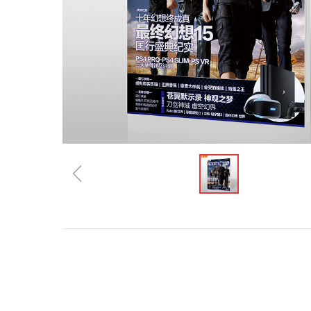
ꁆ
规格参数