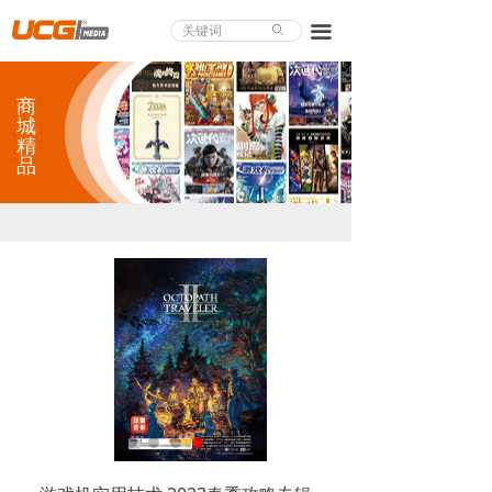
About UCG
끀
ꄙ
首页
商
游戏评测
城
精
品
业界论道
天下聚会
游戏视频
商城精品
游戏大赏
小程序
个人中心