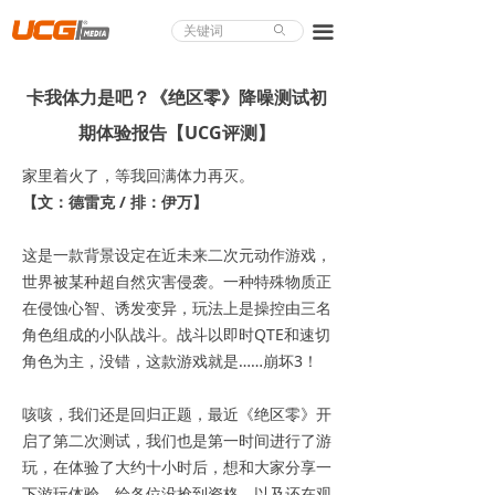
About UCG
끀
ꄙ
首页
卡我体力是吧？《绝区零》降噪测试初
游戏评测
期体验报告【UCG评测】
业界论道
家里着火了，等我回满体力再灭。
【文：德雷克 / 排：伊万】
天下聚会
这是一款背景设定在近未来二次元动作游戏，
游戏视频
世界被某种超自然灾害侵袭。一种特殊物质正
在侵蚀心智、诱发变异，玩法上是操控由三名
商城精品
角色组成的小队战斗。战斗以即时QTE和速切
角色为主，没错，这款游戏就是……崩坏3！
游戏大赏
小程序
咳咳，我们还是回归正题，最近《绝区零》开
启了第二次测试，我们也是第一时间进行了游
个人中心
玩，在体验了大约十小时后，想和大家分享一
下游玩体验。给各位没抢到资格，以及还在观