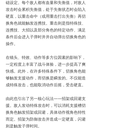
础设定。每个敌人都有血量和失衡值，对敌人
攻击时会累积失衡值，处于失衡状态时会陷入
硬直，以重击命中（或用重击打出失衡）再切
换角色就能触发连携技。重击则是指特殊技、
连携技、大招以及部分角色的特定动作、满足
条件后会进入子弹时并并自动弹出切换角色的
操作。
在镜头、特效、动作等多方位因素的影响下，
一定程度上丰富了战斗体验，进一步提高了爽
快感。此外，在许多特殊条件下，切换角色能
够触发支援动作，而切换是瞬发的。不仅能造
成特殊攻击，也能取消动作后摇，受击硬直。
由此也引出了另一核心玩法——招架或回避支
援。敌人发动特殊攻击时，可以消耗支援槽切
换角色触发招架或回避，具体动作视角色特性
而定。招架为防御攻击并造成一定硬直，闪避
则是触发子弹时间。