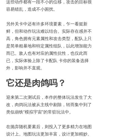
这些动作都有一段不小的位移，攻击的目标很
容易错乱，造成不小困扰。
另外关卡中还有许多环境要素，乍一看挺新
鲜，但和动作玩法难以结合。实际存在感并不
高，角色拥有元素属性和攻击类型，配队上只
是简单粗暴地和特定属性组队，以此增加能力
而已。敌人也有对应的属性抗性，也仅此而
已，实际体验上除了卡配队 卡你的装备选择
外，影响并不直观。
它还是肉鸽吗？
迎来第二次测试后，本作的整体玩法发生了大
改，肉鸽玩法被从主线中剔除，转而集中到了
类似崩铁“模拟宇宙”的常驻玩法中。
在抛弃随机要素后，则投入了更多精力在地图
设计上。地图玩法更加丰富，设计更加精妙。