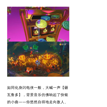
如同化身闪电侠一般，大喊一声【砸
瓦鲁多】，背景音乐仿佛响起了快银
的小曲——你悠然自得地走向敌人、