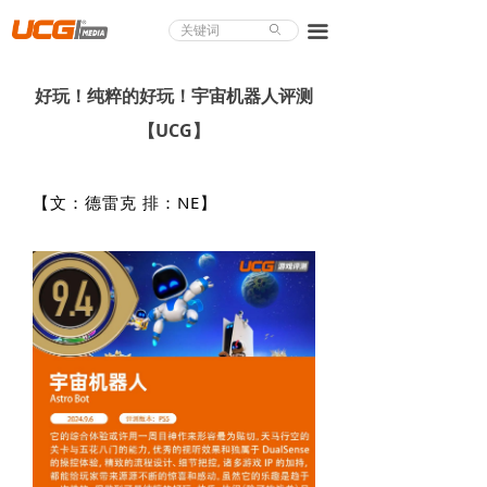
About UCG
끀
ꄙ
首页
好玩！纯粹的好玩！宇宙机器人评测
游戏评测
【UCG】
业界论道
【文：德雷克 排：NE】
天下聚会
游戏视频
商城精品
游戏大赏
小程序
个人中心