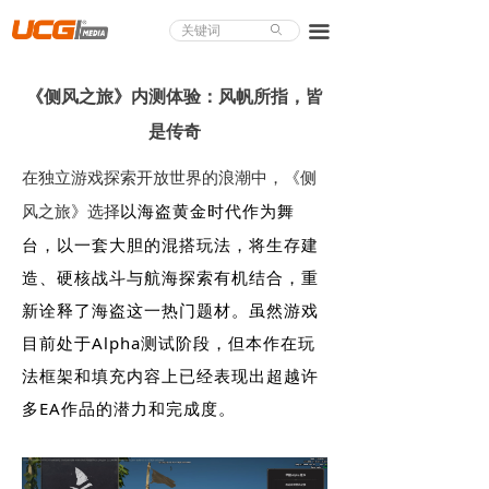
About UCG
끀
ꄙ
首页
《侧风之旅》内测体验：风帆所指，皆
游戏评测
是传奇
业界论道
在独立游戏探索开放世界的浪潮中，《侧
以海盗黄金时代作为舞
风之旅》选择
天下聚会
台，以一套大胆的混搭玩法，将生存建
游戏视频
造、硬核战斗与航海探索有机结合，重
新诠释了海盗这一热门题材。虽然游戏
商城精品
目前处于Alpha测试阶段，但本作在玩
游戏大赏
法框架和填充内容上已经表现出超越许
多EA作品的潜力和完成度。
小程序
个人中心