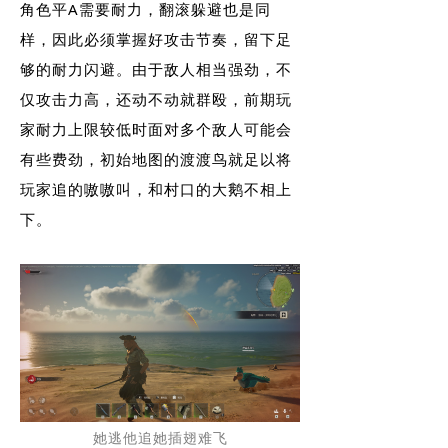
角色平A需要耐力，翻滚躲避也是同
样，因此必须掌握好攻击节奏，留下足
够的耐力闪避。由于敌人相当强劲，不
仅攻击力高，还动不动就群殴，前期玩
家耐力上限较低时面对多个敌人可能会
有些费劲，初始地图的渡渡鸟就足以将
玩家追的嗷嗷叫，和村口的大鹅不相上
下。
她逃他追她插翅难飞